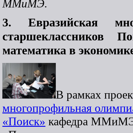
ММиМЭ.
3. Евразийская мно
старшеклассников П
математика в экономик
В рамках прое
многопрофильная олимпи
«Поиск»
кафедра ММиМЭ 